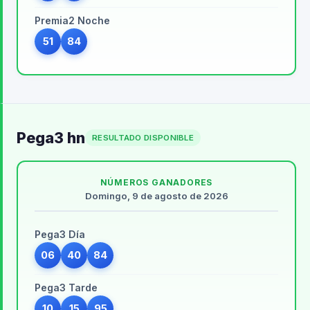
Premia2 Noche
51
84
Pega3 hn
RESULTADO DISPONIBLE
NÚMEROS GANADORES
Domingo, 9 de agosto de 2026
Pega3 Día
06
40
84
Pega3 Tarde
10
15
95