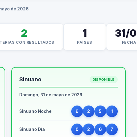
 mayo de 2026
2
1
31/
TERIAS CON RESULTADOS
PAÍSES
FECHA
Sinuano
DISPONIBLE
Domingo, 31 de mayo de 2026
9
2
5
1
Sinuano Noche
0
2
6
7
Sinuano Día