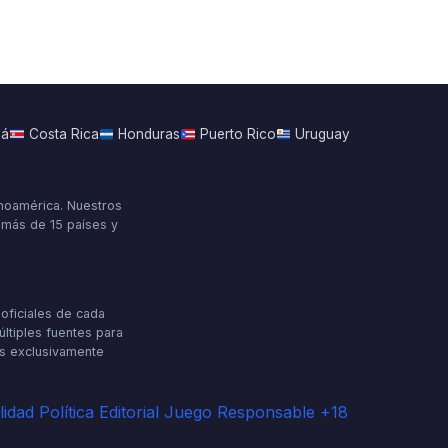
má
Costa Rica
Honduras
Puerto Rico
Uruguay
inoamérica. Nuestros
s más de 15 países y
oficiales de cada
últiples fuentes para
es exclusivamente
lidad
Política Editorial
Juego Responsable +18