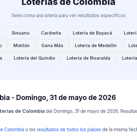
Loterías de Colombia
Selecciona una lotería para ver resultados específicos
Sinuano
Caribeña
Lotería de Boyacá
Loterí
o
Motilón
Gana Más
Lotería de Medellín
Lot
a
Lotería del Quindío
Lotería de Risaralda
Lotería
mbia - Domingo, 31 de mayo de 2026
terias de Colombia
del Domingo, 31 de mayo de 2026. Resultad
de Colombia
o los
resultados de todos los países
de la misma fec