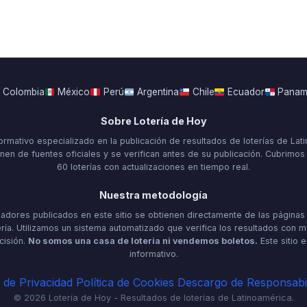
Colombia
México
Perú
Argentina
Chile
Ecuador
Pana
Sobre Lotería de Hoy
ormativo especializado en la publicación de resultados de loterías de Lat
nen de fuentes oficiales y se verifican antes de su publicación. Cubrimo
60 loterías con actualizaciones en tiempo real.
Nuestra metodología
dores publicados en este sitio se obtienen directamente de las páginas 
ría. Utilizamos un sistema automatizado que verifica los resultados con m
cisión.
No somos una casa de loteria ni vendemos boletos.
Este sitio 
informativo.
a de Privacidad
Política de Cookies
Descargo de Responsabi
© 2026 Lotería de Hoy - Resultados de loterías de Latinoamérica.