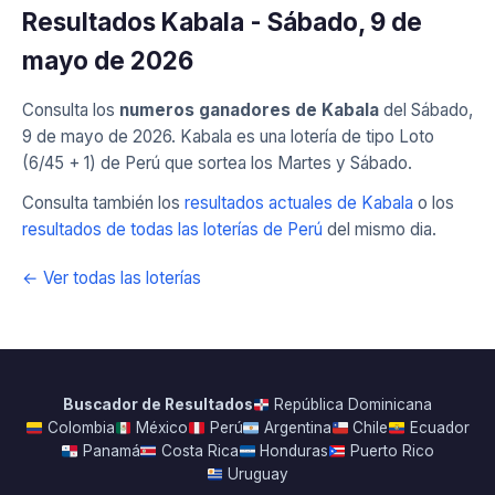
Resultados Kabala - Sábado, 9 de
mayo de 2026
Consulta los
numeros ganadores de Kabala
del Sábado,
9 de mayo de 2026. Kabala es una lotería de tipo Loto
(6/45 + 1) de Perú que sortea los Martes y Sábado.
Consulta también los
resultados actuales de Kabala
o los
resultados de todas las loterías de Perú
del mismo dia.
← Ver todas las loterías
Buscador de Resultados
República Dominicana
Colombia
México
Perú
Argentina
Chile
Ecuador
Panamá
Costa Rica
Honduras
Puerto Rico
Uruguay