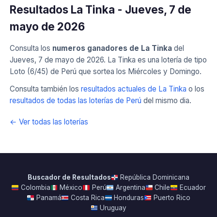
Resultados La Tinka - Jueves, 7 de
mayo de 2026
Consulta los
numeros ganadores de La Tinka
del
Jueves, 7 de mayo de 2026. La Tinka es una lotería de tipo
Loto (6/45) de Perú que sortea los Miércoles y Domingo.
Consulta también los
resultados actuales de La Tinka
o los
resultados de todas las loterías de Perú
del mismo dia.
← Ver todas las loterías
Buscador de Resultados
República Dominicana
Colombia
México
Perú
Argentina
Chile
Ecuador
Panamá
Costa Rica
Honduras
Puerto Rico
Uruguay