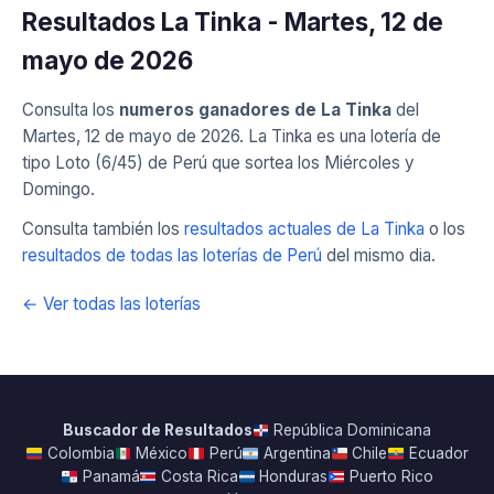
Resultados La Tinka - Martes, 12 de
mayo de 2026
Consulta los
numeros ganadores de La Tinka
del
Martes, 12 de mayo de 2026. La Tinka es una lotería de
tipo Loto (6/45) de Perú que sortea los Miércoles y
Domingo.
Consulta también los
resultados actuales de La Tinka
o los
resultados de todas las loterías de Perú
del mismo dia.
← Ver todas las loterías
Buscador de Resultados
República Dominicana
Colombia
México
Perú
Argentina
Chile
Ecuador
Panamá
Costa Rica
Honduras
Puerto Rico