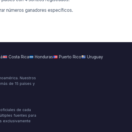
rar números ganadores específicos.
má
Costa Rica
Honduras
Puerto Rico
Uruguay
inoamérica. Nuestros
s más de 15 países y
oficiales de cada
últiples fuentes para
es exclusivamente