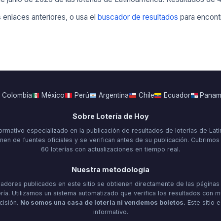
 enlaces anteriores, o usa el
buscador de resultados
para encont
Colombia
México
Perú
Argentina
Chile
Ecuador
Pana
Sobre Lotería de Hoy
ormativo especializado en la publicación de resultados de loterías de Lat
nen de fuentes oficiales y se verifican antes de su publicación. Cubrimo
60 loterías con actualizaciones en tiempo real.
Nuestra metodología
dores publicados en este sitio se obtienen directamente de las páginas 
ría. Utilizamos un sistema automatizado que verifica los resultados con m
cisión.
No somos una casa de loteria ni vendemos boletos.
Este sitio 
informativo.