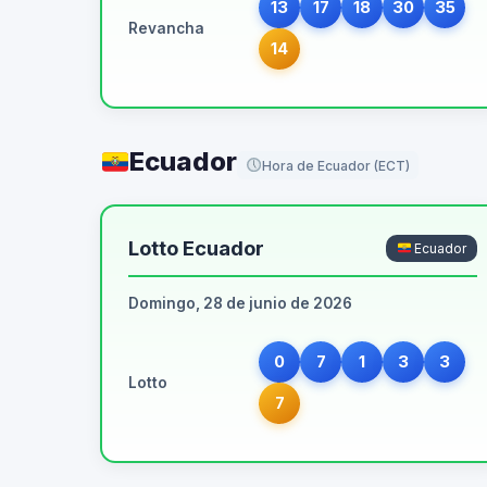
13
17
18
30
35
Revancha
14
Ecuador
Hora de Ecuador (ECT)
Lotto Ecuador
Ecuador
Domingo, 28 de junio de 2026
0
7
1
3
3
Lotto
7