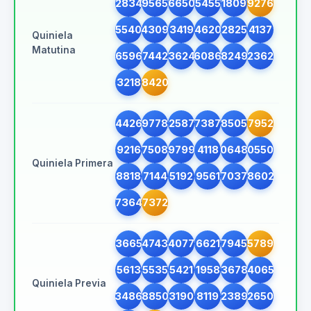
2834
9565
6650
5455
1809
9276
5540
4309
3419
4620
2825
4137
Quiniela
Matutina
6596
7442
3624
6086
8249
2362
3218
8420
4426
9778
2587
7387
8505
7952
9216
7508
9799
4118
0648
0550
Quiniela Primera
8818
7144
5192
9561
7037
8602
7364
7372
3665
4743
4077
6621
7945
5789
5613
5535
5421
1958
3678
4065
Quiniela Previa
3486
8850
3190
8119
2389
2650