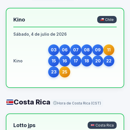
Kino
Chile
Sábado, 4 de julio de 2026
03
06
07
08
09
11
15
16
17
18
20
22
Kino
23
25
Costa Rica
Hora de Costa Rica (CST)
Lotto jps
Costa Rica