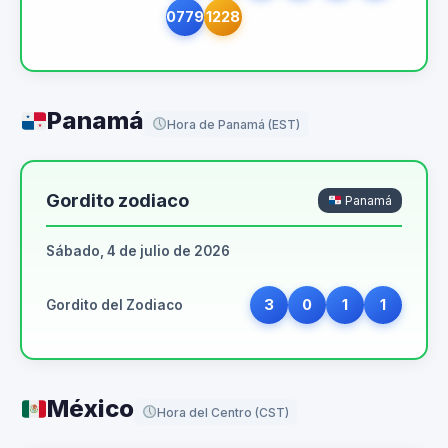
0779
1228
Panamá
Hora de Panamá (EST)
Gordito zodiaco
Panamá
Sábado, 4 de julio de 2026
3
0
1
1
Gordito del Zodiaco
México
Hora del Centro (CST)