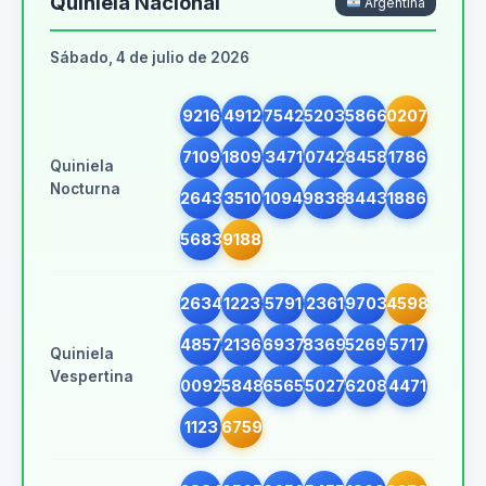
Quiniela Nacional
Argentina
Sábado, 4 de julio de 2026
9216
4912
7542
5203
5866
0207
7109
1809
3471
0742
8458
1786
Quiniela
Nocturna
2643
3510
1094
9838
8443
1886
5683
9188
2634
1223
5791
2361
9703
4598
4857
2136
6937
8369
5269
5717
Quiniela
Vespertina
0092
5848
6565
5027
6208
4471
1123
6759